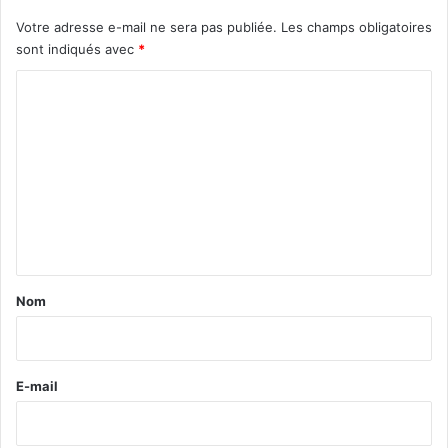
Votre adresse e-mail ne sera pas publiée.
Les champs obligatoires
sont indiqués avec
*
C
o
m
m
e
n
t
a
Nom
i
r
e
E-mail
*