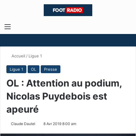
Menu
R
Accueil
/
Ligue 1
Ligue 1
OL
Presse
OL : Attention au podium,
Nicolas Puydebois est
apeuré
Claude Dautel
8 Avr 2019 8:00 am