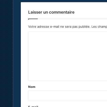
Laisser un commentaire
Votre adresse e-mail ne sera pas publiée.
Les champ
C
o
m
m
e
n
t
a
Nom
i
r
e