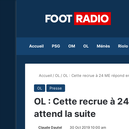
Accueil
PSG
OM
OL
Ménès
Riolo
Accueil
/
OL
/
OL : Cette recrue à 24 ME répond enfi
OL
Presse
OL : Cette recrue à 24
attend la suite
Claude Dautel
30 Oct 2019 10:00 am