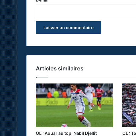
E-mail
*
Articles similaires
OL : Aouar au top, Nabil Djellit
OL : T