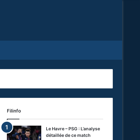
Facebook
X
RSS
Filinfo
Le Havre – PSG : L’analyse
détaillée de ce match