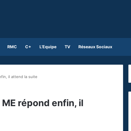
RMC
C+
L’Equipe
TV
Réseaux Sociaux
n, il attend la suite
 ME répond enfin, il