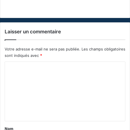
Laisser un commentaire
Votre adresse e-mail ne sera pas publiée.
Les champs obligatoires
sont indiqués avec
*
C
o
m
m
e
n
t
a
Nom