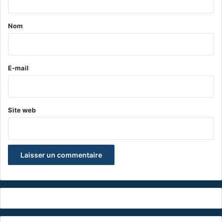
t
a
Nom
i
r
e
E-mail
*
Site web