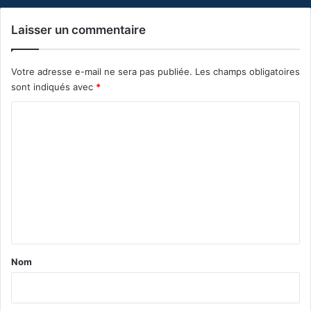
Laisser un commentaire
Votre adresse e-mail ne sera pas publiée.
Les champs obligatoires
sont indiqués avec
*
C
o
m
m
e
n
t
a
Nom
i
r