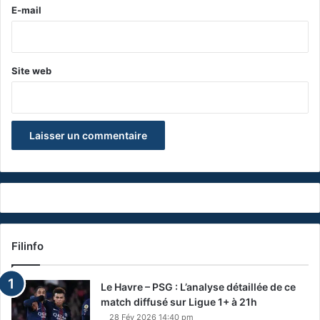
e
E-mail
*
Site web
Filinfo
Le Havre – PSG : L’analyse détaillée de ce
match diffusé sur Ligue 1+ à 21h
28 Fév 2026 14:40 pm