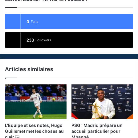
0
Fans
233
Followers
Articles similaires
L’Equipe et ses notes, Hugo
PSG : Madrid prépare un
Guillemet met les choses au
accueil particulier pour
clair ￼
Mbappé