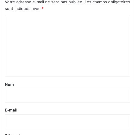
Votre adresse e-mail ne sera pas publiée.
Les champs obligatoires
sont indiqués avec
*
C
o
m
m
e
n
t
a
Nom
i
r
e
E-mail
*