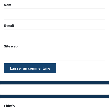
a
Nom
i
r
e
E-mail
*
Site web
Filinfo