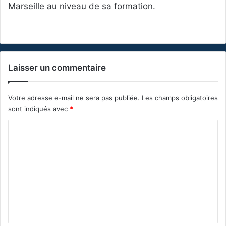
Marseille au niveau de sa formation.
Laisser un commentaire
Votre adresse e-mail ne sera pas publiée.
Les champs obligatoires
sont indiqués avec
*
C
o
m
m
e
n
t