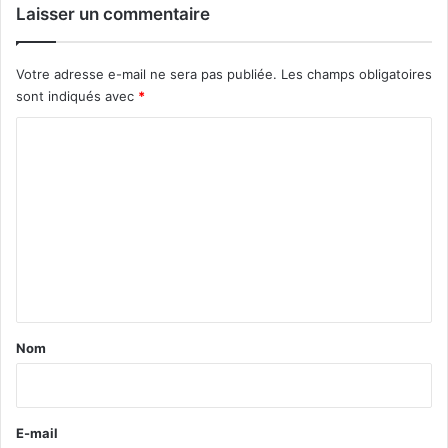
Laisser un commentaire
Votre adresse e-mail ne sera pas publiée.
Les champs obligatoires
sont indiqués avec
*
C
o
m
m
e
n
t
a
Nom
i
r
e
E-mail