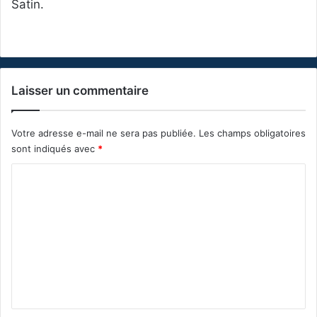
Satin.
Laisser un commentaire
Votre adresse e-mail ne sera pas publiée.
Les champs obligatoires
sont indiqués avec
*
C
o
m
m
e
n
t