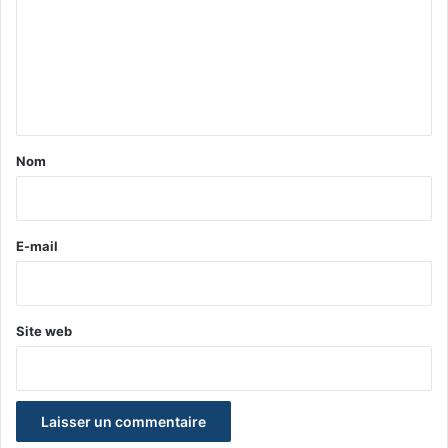
m
m
e
n
t
a
Nom
i
r
e
E-mail
*
Site web