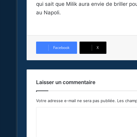
qui sait que Milik aura envie de briller p
au Napoli.
Facebook
X
Laisser un commentaire
Votre adresse e-mail ne sera pas publiée.
Les champ
C
o
m