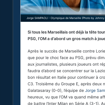
Jorge SAMPAOLI - Olympique de Marseille (Photo by Johnny F
Si tous les Marseillais ont déjà la tête to
PSG, l’OM a d’abord un gros match à jou
Après le succès de Marseille contre Lori
que pour le choc face au PSG, prévu di
aux journalistes, plusieurs joueurs ont ré
faudra d’abord se concentrer sur la Lazio.
bon résultat en Italie pour continuer à cro
C3. Troisième du Groupe E, après deux n
Galatasaray (0-0), l’équipe de
Jorge Sam
heureux, vu que l’OM va quand même aff
de battre l’Inter Milan en Série A (3-1). A