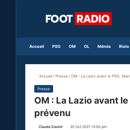
Accueil
PSG
OM
OL
Ménès
Riolo
Accueil
/
Presse
/
OM : La Lazio avant le PSG, Mar
Presse
OM : La Lazio avant le
prévenu
Claude Dautel
20 Oct 2021 13:00 pm