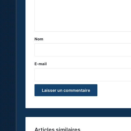
m
e
n
t
a
Nom
i
r
e
E-mail
*
Articles similaires