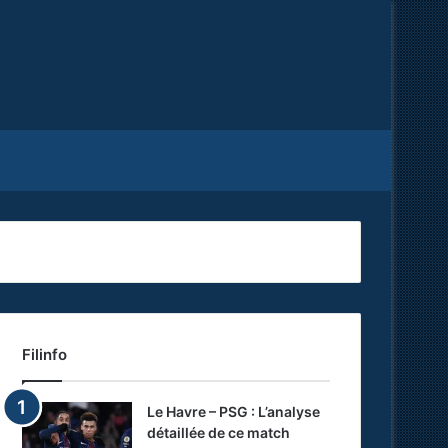
Facebook
X
RSS
Filinfo
Le Havre – PSG : L’analyse
détaillée de ce match