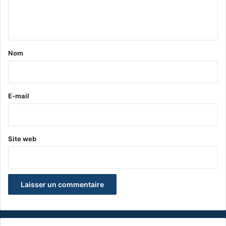
e
n
t
a
Nom
i
r
e
E-mail
*
Site web