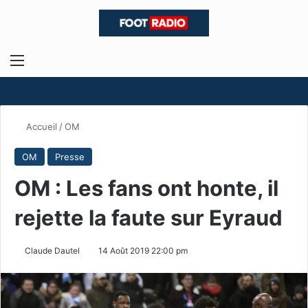
Menu
R
Accueil
/
OM
OM
Presse
OM : Les fans ont honte, il
rejette la faute sur Eyraud
Claude Dautel
14 Août 2019 22:00 pm