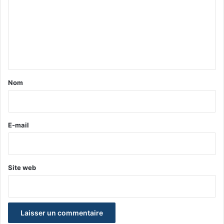
m
m
e
n
t
a
Nom
i
r
e
E-mail
*
Site web