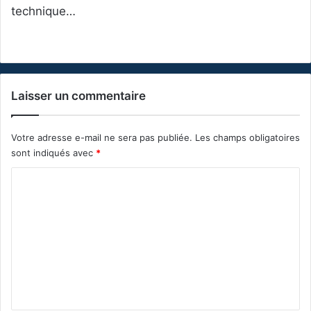
technique…
Laisser un commentaire
Votre adresse e-mail ne sera pas publiée.
Les champs obligatoires
sont indiqués avec
*
C
o
m
m
e
n
t