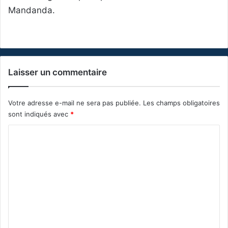
Mandanda.
Laisser un commentaire
Votre adresse e-mail ne sera pas publiée.
Les champs obligatoires
sont indiqués avec
*
C
o
m
m
e
n
t