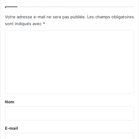
Votre adresse e-mail ne sera pas publiée.
Les champs obligatoires
sont indiqués avec
*
C
o
m
m
e
n
t
a
Nom
i
r
e
E-mail
*