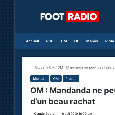
Accueil
PSG
OM
OL
Ménès
Riolo
Accueil
/
OM
/
OM : Mandanda ne peut pas faire pir
Mercato
OM
Presse
OM : Mandanda ne peut 
d’un beau rachat
Claude Dautel
9 Juil 2019 19:00 pm