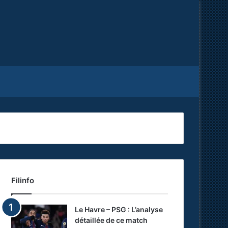
Facebook
X
RSS
Filinfo
Le Havre – PSG : L’analyse
détaillée de ce match