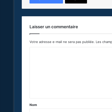
Laisser un commentaire
Votre adresse e-mail ne sera pas publiée.
Les champ
C
o
m
m
e
n
t
a
Nom
i