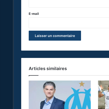
r
e
E-mail
*
Articles similaires