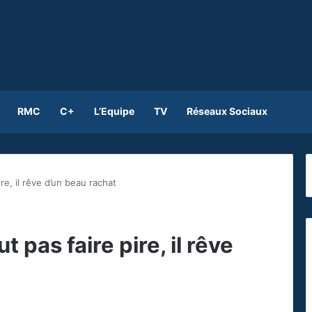
RMC
C+
L’Equipe
TV
Réseaux Sociaux
e, il rêve d’un beau rachat
pas faire pire, il rêve