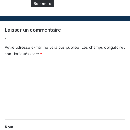
Répondre
Laisser un commentaire
Votre adresse e-mail ne sera pas publiée.
Les champs obligatoires
sont indiqués avec
*
C
o
m
m
e
n
t
a
Nom