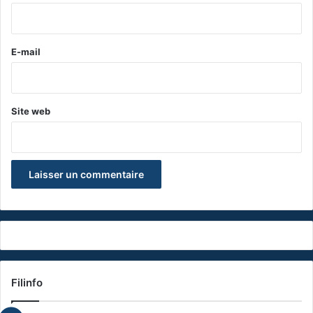
i
r
e
E-mail
*
Site web
Filinfo