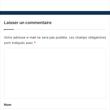
Laisser un commentaire
Votre adresse e-mail ne sera pas publiée.
Les champs obligatoires
sont indiqués avec
*
C
o
m
m
e
n
t
a
Nom