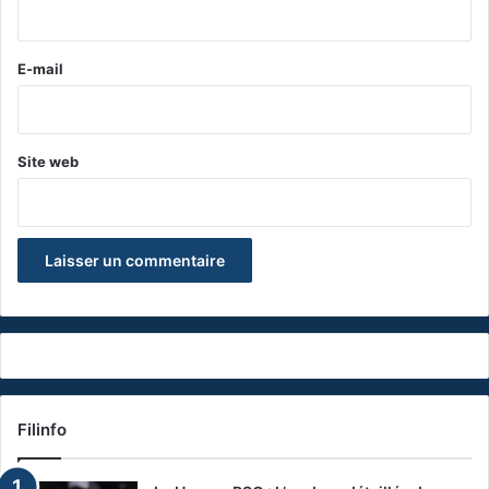
i
r
e
E-mail
*
Site web
Filinfo