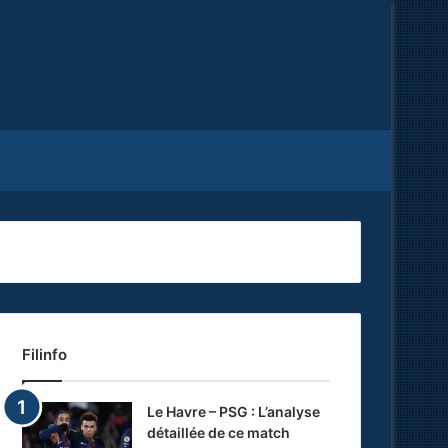
Facebook
X
RSS
Filinfo
Le Havre – PSG : L’analyse
détaillée de ce match