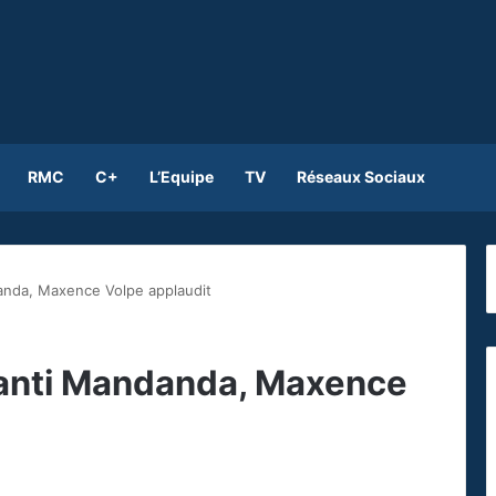
RMC
C+
L’Equipe
TV
Réseaux Sociaux
anda, Maxence Volpe applaudit
éanti Mandanda, Maxence