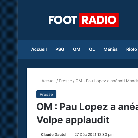
Accueil
PSG
OM
OL
Ménès
Riolo
Accueil
/
Presse
/
OM : Pau Lopez a anéanti Mand
Presse
OM : Pau Lopez a an
Volpe applaudit
Claude Dautel
27 Déc 2021 12:30 pm