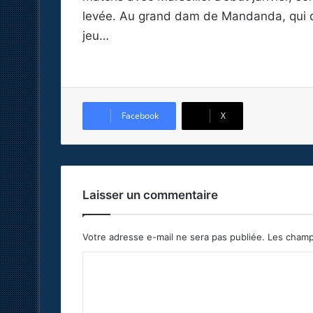
levée. Au grand dam de Mandanda, qui dev
jeu…
Facebook
X
Laisser un commentaire
Votre adresse e-mail ne sera pas publiée.
Les champ
C
o
m