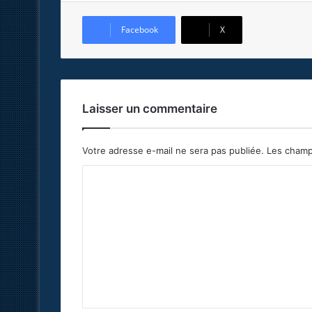
Facebook
X
Laisser un commentaire
Votre adresse e-mail ne sera pas publiée.
Les champ
C
o
m
m
e
n
t