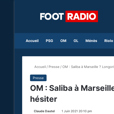
Accueil
PSG
OM
OL
Ménès
Riolo
Accueil
/
Presse
/
OM : Saliba à Marseille ? Longori
Presse
OM : Saliba à Marseill
hésiter
Claude Dautel
1 Juin 2021 20:10 pm