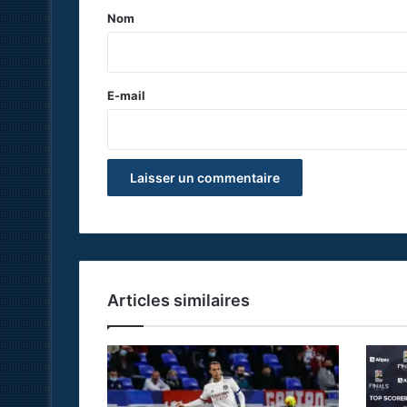
a
Nom
i
r
e
E-mail
*
Articles similaires