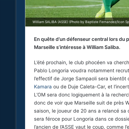
William SALIBA (ASSE) (Photo by Baptiste Fernandez/Icon Sp
En quête d’un défenseur central lors du 
Marseille s’intéresse à William Saliba.
L’été prochain, le club phocéen va cherch
Pablo Longoria voudra notamment recrut
l’effectif de Jorge Sampaoli sera bientô
Kamara
ou de Duje Caleta-Car, et l’incert
L’OM sera donc logiquement à la recherc
donc de voir que Marseille suit de près W
saison, le joueur de 20 ans a relancé sa c
sera féroce pour Longoria dans ce dossier
l’ancien de l’ASSE vaut le coup, comme l’