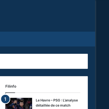
Facebook
X
RSS
Filinfo
Le Havre – PSG : L’analyse
détaillée de ce match