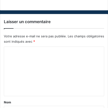
Laisser un commentaire
Votre adresse e-mail ne sera pas publiée.
Les champs obligatoires
sont indiqués avec
*
C
o
m
m
e
n
t
a
Nom
i