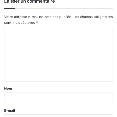
Laisser un commentaire
Votre adresse e-mail ne sera pas publiée.
Les champs obligatoires
sont indiqués avec
*
C
o
m
m
e
n
t
a
Nom
i
r
e
E-mail