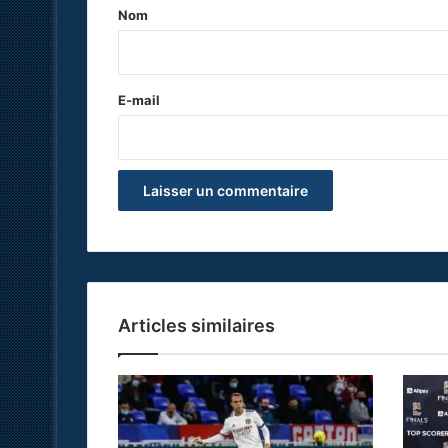
a
Nom
i
r
e
E-mail
*
Articles similaires