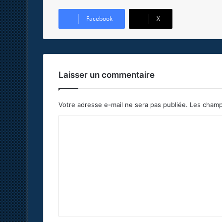
Facebook
X
Laisser un commentaire
Votre adresse e-mail ne sera pas publiée.
Les champ
C
o
m
m
e
n
t