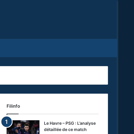
Facebook
X
RSS
Filinfo
Le Havre – PSG : L’analyse
détaillée de ce match