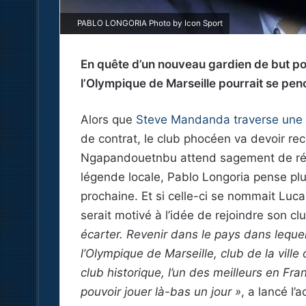
PABLO LONGORIA Photo by Icon Sport
En quête d’un nouveau gardien de but po
l’Olympique de Marseille pourrait se pen
Alors que
Steve Mandanda traverse une 
de contrat, le club phocéen va devoir rec
Ngapandouetnbu attend sagement de réc
légende locale, Pablo Longoria pense plu
prochaine. Et si celle-ci se nommait Luca 
serait motivé à l’idée de rejoindre son c
écarter. Revenir dans le pays dans lequel 
l’Olympique de Marseille, club de la ville 
club historique, l’un des meilleurs en Fra
pouvoir jouer là-bas un jour »
, a lancé l