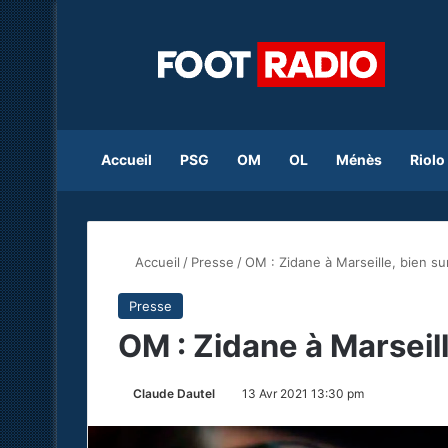
Accueil
PSG
OM
OL
Ménès
Riolo
Accueil
/
Presse
/
OM : Zidane à Marseille, bien su
Presse
OM : Zidane à Marseill
Claude Dautel
13 Avr 2021 13:30 pm