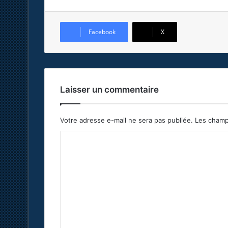
Facebook
X
Laisser un commentaire
Votre adresse e-mail ne sera pas publiée.
Les champ
C
o
m
m
e
n