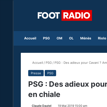
Accueil
PSG
OM
OL
Ménès
Riolo
Accueil
/
PSG
/
PSG : Des adieux pour Cavani ? Am
Presse
PSG
PSG : Des adieux pou
en chiale
Claude Dautel
19 Mai 2019 15:00 pm