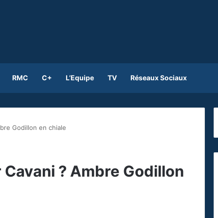
RMC
C+
L’Equipe
TV
Réseaux Sociaux
bre Godillon en chiale
r Cavani ? Ambre Godillon