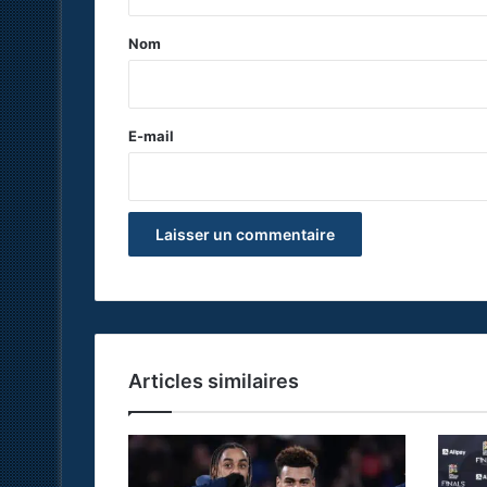
t
a
Nom
i
r
e
E-mail
*
Articles similaires