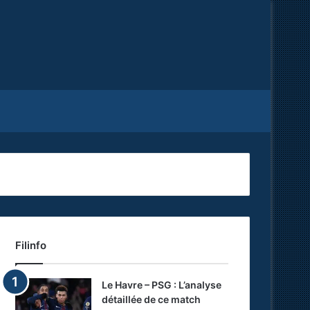
Facebook
X
RSS
Filinfo
Le Havre – PSG : L’analyse
détaillée de ce match