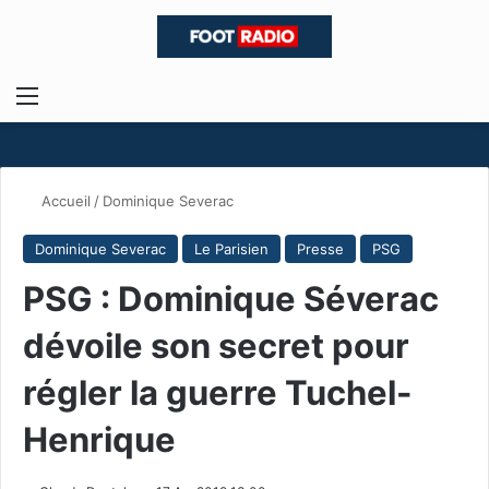
Menu
R
Accueil
/
Dominique Severac
Dominique Severac
Le Parisien
Presse
PSG
PSG : Dominique Séverac
dévoile son secret pour
régler la guerre Tuchel-
Henrique