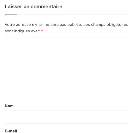
Laisser un commentaire
Votre adresse e-mail ne sera pas publiée.
Les champs obligatoires
sont indiqués avec
*
C
o
m
m
e
n
t
a
Nom
i
r
e
E-mail