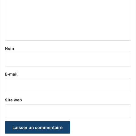
m
m
e
n
t
a
Nom
i
r
e
E-mail
*
Site web