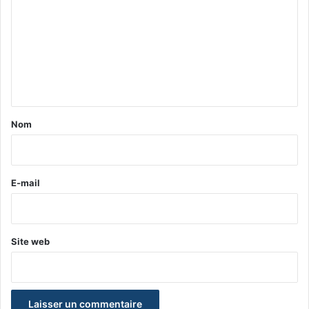
m
m
e
n
t
a
Nom
i
r
e
E-mail
*
Site web