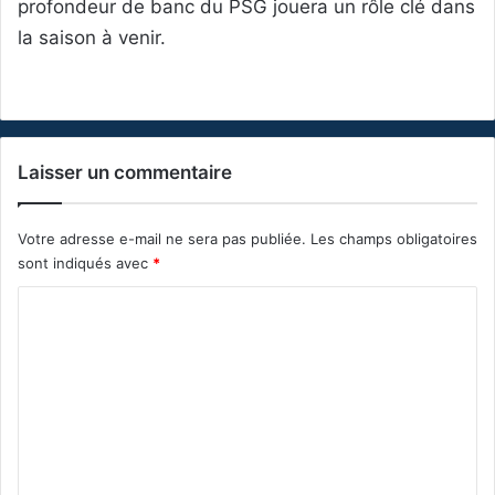
profondeur de banc du PSG jouera un rôle clé dans
la saison à venir.
Laisser un commentaire
Votre adresse e-mail ne sera pas publiée.
Les champs obligatoires
sont indiqués avec
*
C
o
m
m
e
n