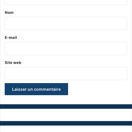
t
a
Nom
i
r
e
E-mail
*
Site web