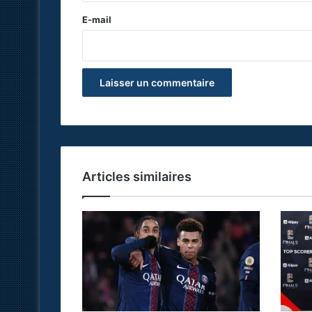
e
E-mail
*
Articles similaires