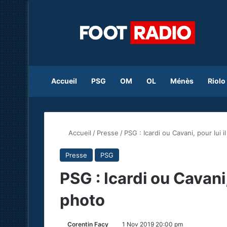
Accueil
PSG
OM
OL
Ménès
Riolo
Accueil
/
Presse
/
PSG : Icardi ou Cavani, pour lui 
Presse
PSG
PSG : Icardi ou Cavani
photo
Corentin Facy
1 Nov 2019 20:00 pm