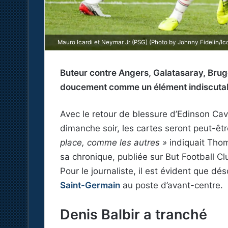
Mauro Icardi et Neymar Jr (PSG) (Photo by Johnny Fidelin/Ic
Buteur contre Angers, Galatasaray, Brug
doucement comme un élément indiscutabl
Avec le retour de blessure d’Edinson Cava
dimanche soir, les cartes seront peut-êt
place, comme les autres »
indiquait Thom
sa chronique, publiée sur But Football Clu
Pour le journaliste, il est évident que dés
Saint-Germain
au poste d’avant-centre.
Denis Balbir a tranché