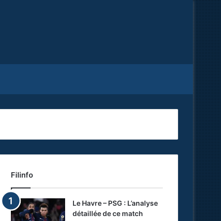
Facebook
X
RSS
Filinfo
Le Havre – PSG : L’analyse
détaillée de ce match