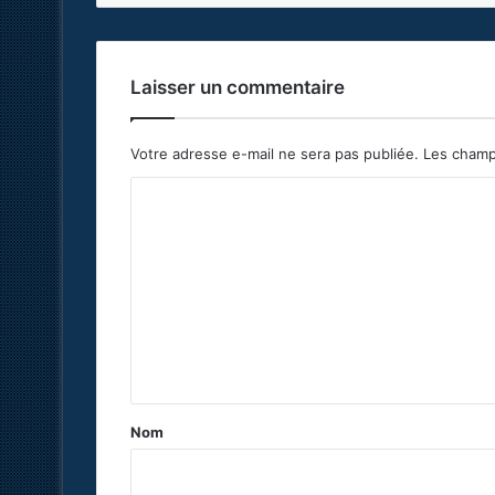
Laisser un commentaire
Votre adresse e-mail ne sera pas publiée.
Les champ
C
o
m
m
e
n
t
a
Nom
i
r