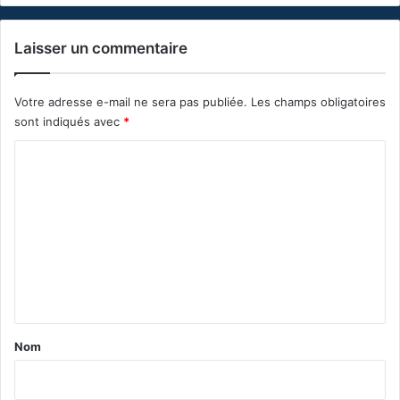
Laisser un commentaire
Votre adresse e-mail ne sera pas publiée.
Les champs obligatoires
sont indiqués avec
*
C
o
m
m
e
n
t
a
Nom
i
r