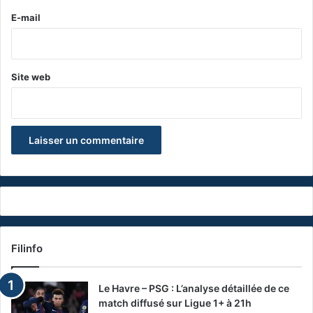
e
E-mail
*
Site web
Filinfo
Le Havre – PSG : L’analyse détaillée de ce
match diffusé sur Ligue 1+ à 21h