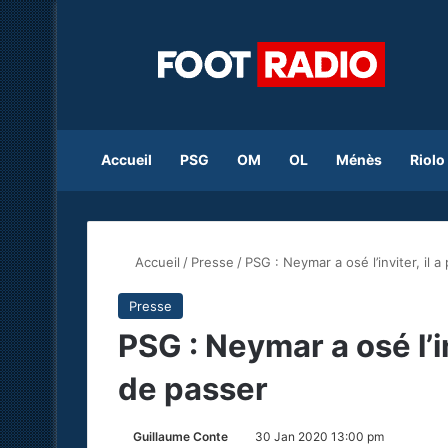
Accueil
PSG
OM
OL
Ménès
Riolo
Accueil
/
Presse
/
PSG : Neymar a osé l’inviter, il
Presse
PSG : Neymar a osé l’i
de passer
Guillaume Conte
30 Jan 2020 13:00 pm