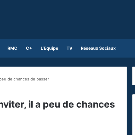
RMC
C+
L’Equipe
TV
Réseaux Sociaux
 a peu de chances de passer
nviter, il a peu de chances