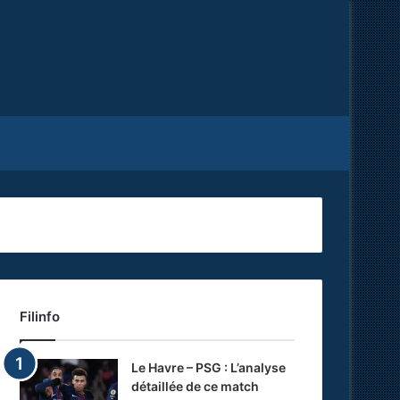
Facebook
X
RSS
Filinfo
Le Havre – PSG : L’analyse
détaillée de ce match