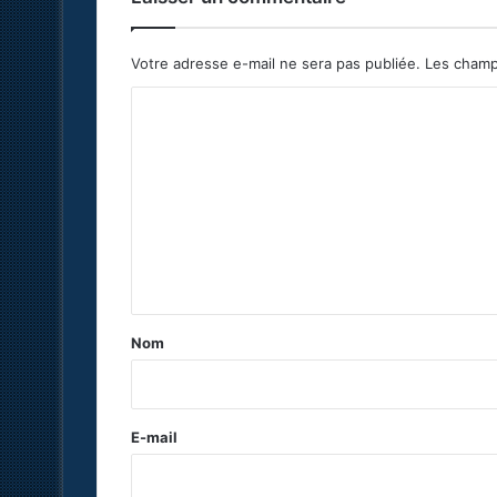
Votre adresse e-mail ne sera pas publiée.
Les champ
C
o
m
m
e
n
t
a
Nom
i
r
e
E-mail
*