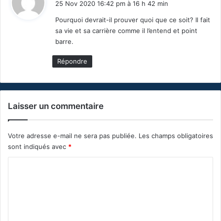
25 Nov 2020 16:42 pm à 16 h 42 min
t
Pourquoi devrait-il prouver quoi que ce soit? Il fait
sa vie et sa carrière comme il l’entend et point
:
barre.
Répondre
Laisser un commentaire
Votre adresse e-mail ne sera pas publiée.
Les champs obligatoires
sont indiqués avec
*
C
o
m
m