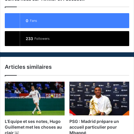
0
Fans
233
Followers
Articles similaires
L’Equipe et ses notes, Hugo
PSG : Madrid prépare un
Guillemet met les choses au
accueil particulier pour
clair ￼
Mbappé