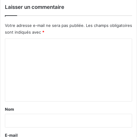
Laisser un commentaire
Votre adresse e-mail ne sera pas publiée.
Les champs obligatoires
sont indiqués avec
*
C
o
m
m
e
n
t
a
Nom
i
r
e
E-mail