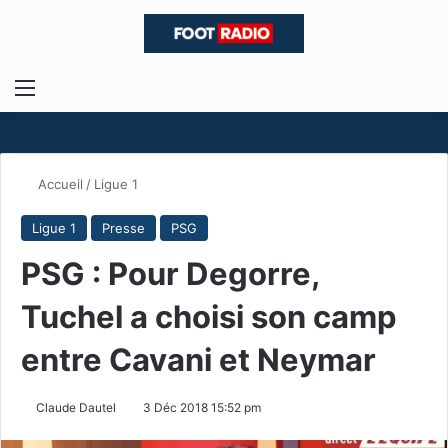
Menu
R
Accueil
/
Ligue 1
Ligue 1
Presse
PSG
PSG : Pour Degorre,
Tuchel a choisi son camp
entre Cavani et Neymar
Claude Dautel
3 Déc 2018 15:52 pm