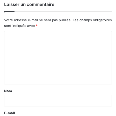
Laisser un commentaire
Votre adresse e-mail ne sera pas publiée.
Les champs obligatoires
sont indiqués avec
*
C
o
m
m
e
n
t
a
Nom
i
r
e
E-mail