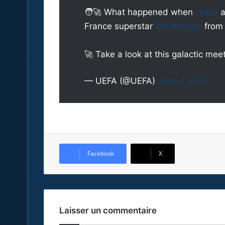
🧑‍🚀 What happened when
@esa
a
France superstar
@KMbappe
from
🚀 Take a look at this galactic me
— UEFA (@UEFA)
June 7, 2021
Facebook
X
Laisser un commentaire