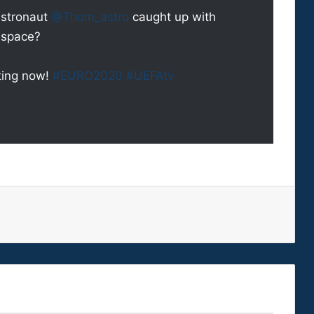
stronaut
@Thom_astro
caught up with
 space?
eting now!
#EURO2020
#UEFAtv