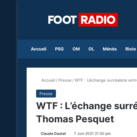
Accueil
PSG
OM
OL
Ménès
Riolo
Accueil
/
Presse
/
WTF : L’échange surréaliste en
Presse
WTF : L’échange surré
Thomas Pesquet
Claude Dautel
7 Juin 2021 21:30 pm