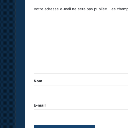
Votre adresse e-mail ne sera pas publiée.
Les champ
C
o
m
m
e
n
t
a
Nom
i
r
e
E-mail
*