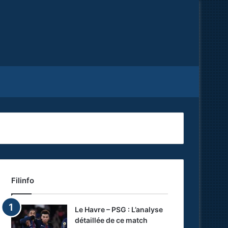
Facebook
X
RSS
Filinfo
Le Havre – PSG : L’analyse
détaillée de ce match