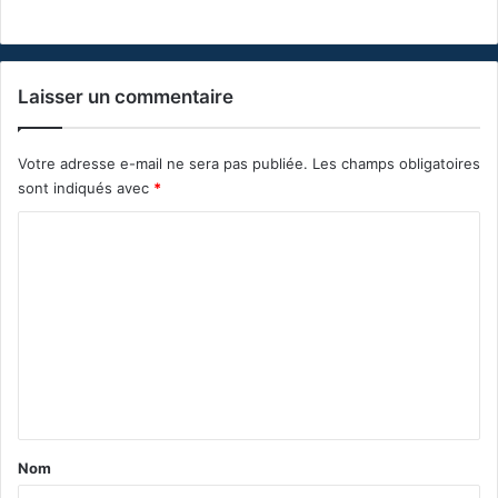
Laisser un commentaire
Votre adresse e-mail ne sera pas publiée.
Les champs obligatoires
sont indiqués avec
*
C
o
m
m
e
n
t
a
Nom
i