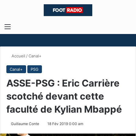
Menu
R
Accueil
/
Canal+
Canal+
PSG
ASSE-PSG : Eric Carrière
scotché devant cette
faculté de Kylian Mbappé
Guillaume Conte
18 Fév 2019 0:00 am