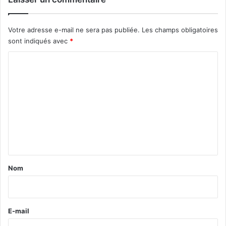
Votre adresse e-mail ne sera pas publiée.
Les champs obligatoires
sont indiqués avec
*
C
o
m
m
e
n
t
a
Nom
i
r
e
E-mail
*