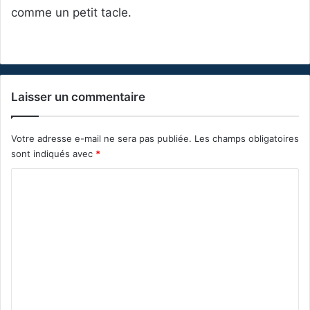
comme un petit tacle.
Laisser un commentaire
Votre adresse e-mail ne sera pas publiée.
Les champs obligatoires
sont indiqués avec
*
C
o
m
m
e
n
t