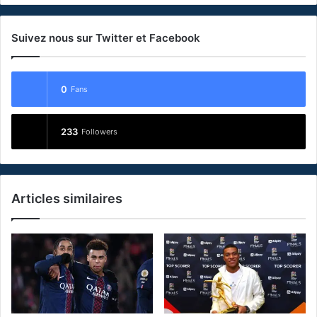
Suivez nous sur Twitter et Facebook
0
Fans
233
Followers
Articles similaires