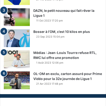
DAZN, le petit nouveau qui fait rêver la
Ligue 1
11 Oct 2023 17:20 pm
Bosser à l’OM, c’est 10 kilos en plus
23 Sep 2023 15:04 pm
Médias : Jean-Louis Tourre refuse RTL,
RMC lui offre une promotion
1 Août 2023 12:06 pm
OL-OM en exclu, carton assuré pour Prime
Vidéo pour la 32e journée de Ligue 1
21 Avr 2023 17:48 pm