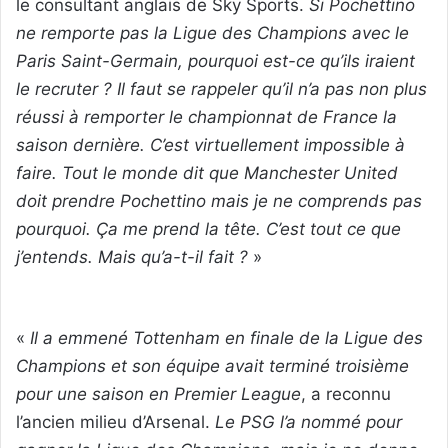
le consultant anglais de Sky Sports.
Si Pochettino
ne remporte pas la Ligue des Champions avec le
Paris Saint-Germain, pourquoi est-ce qu’ils iraient
le recruter ? Il faut se rappeler qu’il n’a pas non plus
réussi à remporter le championnat de France la
saison dernière. C’est virtuellement impossible à
faire. Tout le monde dit que Manchester United
doit prendre Pochettino mais je ne comprends pas
pourquoi. Ça me prend la tête. C’est tout ce que
j’entends. Mais qu’a-t-il fait ?
»
«
Il a emmené Tottenham en finale de la Ligue des
Champions et son équipe avait terminé troisième
pour une saison en Premier League
, a reconnu
l’ancien milieu d’Arsenal.
Le PSG l’a nommé pour