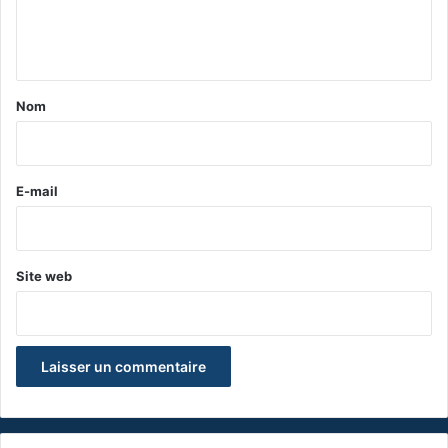
e
n
t
a
Nom
i
r
e
E-mail
*
Site web