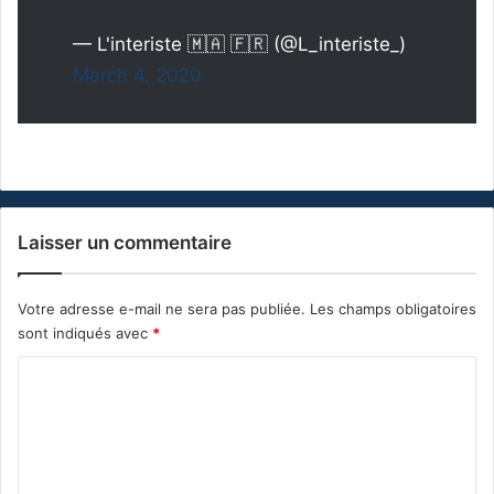
— L'interiste 🇲🇦 🇫🇷 (@L_interiste_)
March 4, 2020
Laisser un commentaire
Votre adresse e-mail ne sera pas publiée.
Les champs obligatoires
sont indiqués avec
*
C
o
m
m