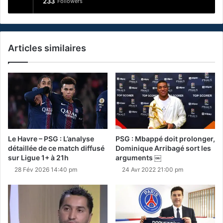
233
Followers
Articles similaires
Le Havre – PSG : L’analyse
PSG : Mbappé doit prolonger,
détaillée de ce match diffusé
Dominique Arribagé sort les
sur Ligue 1+ à 21h
arguments ￼
28 Fév 2026 14:40 pm
24 Avr 2022 21:00 pm