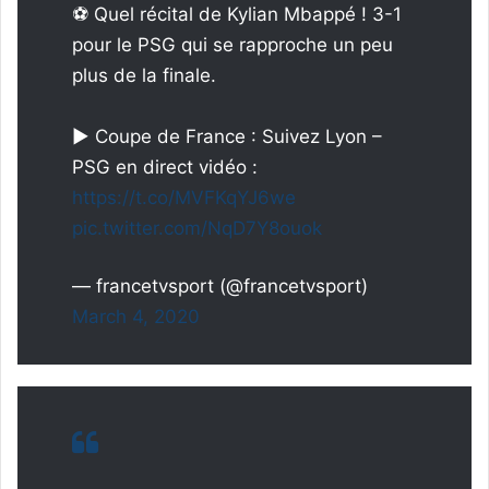
⚽ Quel récital de Kylian Mbappé ! 3-1
pour le PSG qui se rapproche un peu
plus de la finale.
▶️ Coupe de France : Suivez Lyon –
PSG en direct vidéo :
https://t.co/MVFKqYJ6we
pic.twitter.com/NqD7Y8ouok
— francetvsport (@francetvsport)
March 4, 2020