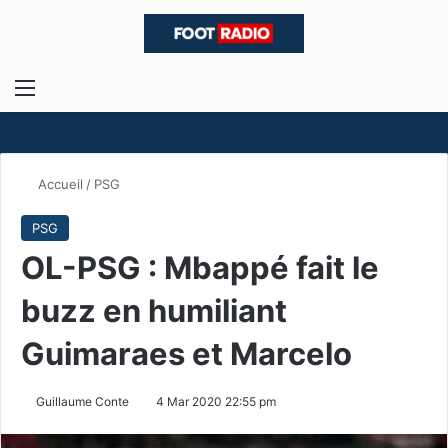
Menu
R
Accueil
/
PSG
PSG
OL-PSG : Mbappé fait le
buzz en humiliant
Guimaraes et Marcelo
Guillaume Conte
4 Mar 2020 22:55 pm