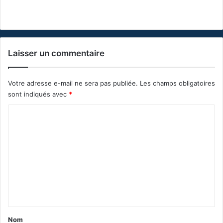
Laisser un commentaire
Votre adresse e-mail ne sera pas publiée.
Les champs obligatoires
sont indiqués avec
*
C
o
m
m
e
n
t
a
Nom