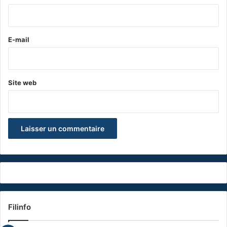
i
r
e
E-mail
*
Site web
Filinfo