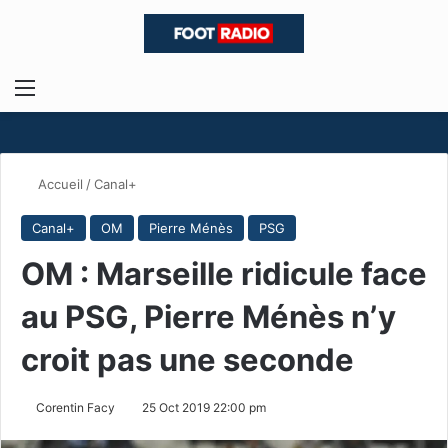
Menu
R
Accueil
/
Canal+
Canal+
OM
Pierre Ménès
PSG
OM : Marseille ridicule face
au PSG, Pierre Ménès n’y
croit pas une seconde
Corentin Facy
25 Oct 2019 22:00 pm