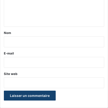
m
e
n
t
a
Nom
i
r
e
E-mail
*
Site web