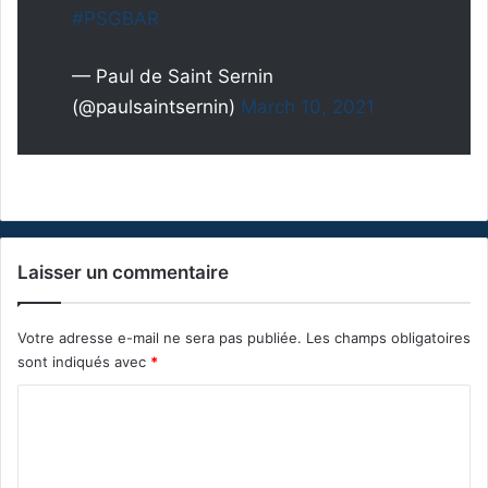
#PSGBAR
— Paul de Saint Sernin
(@paulsaintsernin)
March 10, 2021
Laisser un commentaire
Votre adresse e-mail ne sera pas publiée.
Les champs obligatoires
sont indiqués avec
*
C
o
m