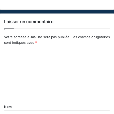
Laisser un commentaire
Votre adresse e-mail ne sera pas publiée.
Les champs obligatoires
sont indiqués avec
*
C
o
m
m
e
n
t
a
Nom
i