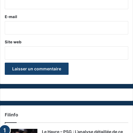
r
e
E-mail
*
Site web
Filinfo
Le Havre – PSG : L’analyse détaillée de ce