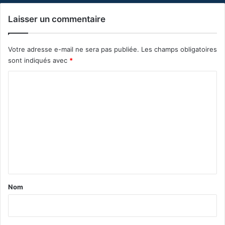
Laisser un commentaire
Votre adresse e-mail ne sera pas publiée.
Les champs obligatoires
sont indiqués avec
*
C
o
m
m
e
n
t
a
Nom
i
r