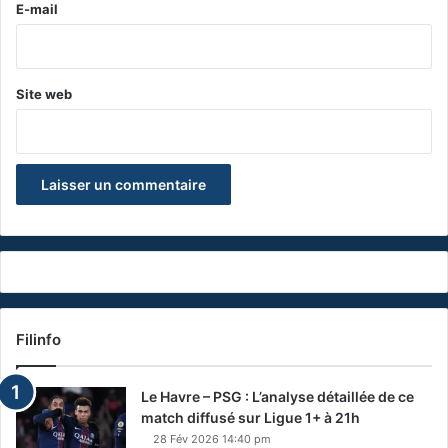
e
E-mail
*
Site web
Filinfo
Le Havre – PSG : L’analyse détaillée de ce
match diffusé sur Ligue 1+ à 21h
28 Fév 2026 14:40 pm