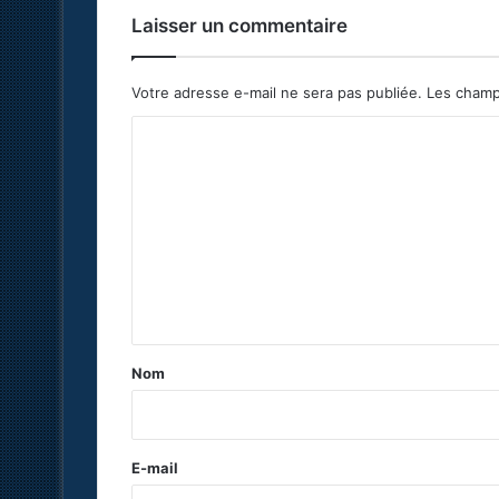
Laisser un commentaire
Votre adresse e-mail ne sera pas publiée.
Les champ
C
o
m
m
e
n
t
a
Nom
i
r
e
E-mail