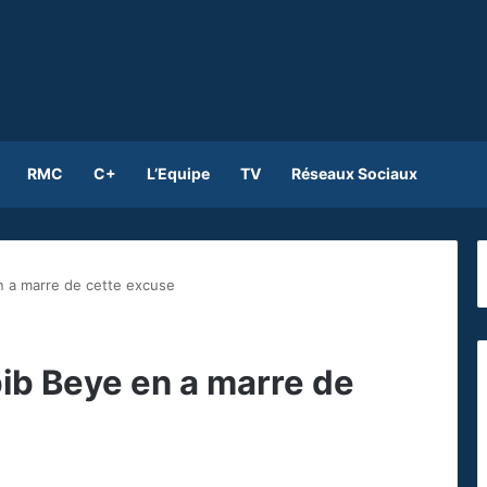
RMC
C+
L’Equipe
TV
Réseaux Sociaux
n a marre de cette excuse
bib Beye en a marre de