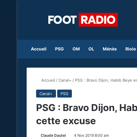
Accueil
PSG
OM
OL
Ménès
Riolo
Accueil
/
Canal+
/
PSG : Bravo Dijon, Habib Beye e
Canal+
PSG
PSG : Bravo Dijon, Ha
cette excuse
Claude Dautel
4 Nov 2019 8:00 am