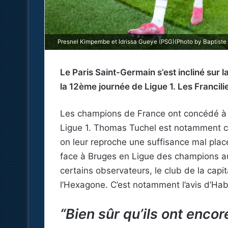
Presnel Kimpembe et Idrissa Gueye (PSG)(Photo by Baptiste F
Le Paris Saint-Germain s’est incliné sur 
la 12ème journée de Ligue 1. Les Francili
Les champions de France ont concédé à Di
Ligue 1. Thomas Tuchel est notamment cr
on leur reproche une suffisance mal plac
face à Bruges en Ligue des champions au
certains observateurs, le club de la cap
l’Hexagone. C’est notamment l’avis d’Hab
“Bien sûr qu’ils ont enco