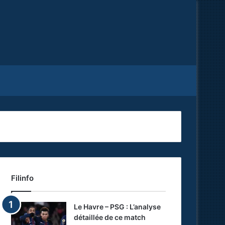
Facebook
X
RSS
Filinfo
Le Havre – PSG : L’analyse
détaillée de ce match