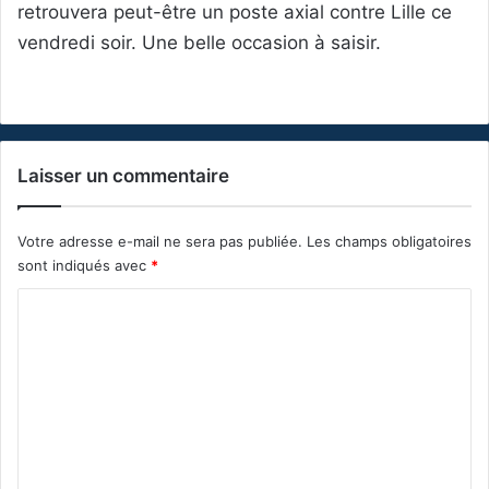
retrouvera peut-être un poste axial contre Lille ce
vendredi soir. Une belle occasion à saisir.
Laisser un commentaire
Votre adresse e-mail ne sera pas publiée.
Les champs obligatoires
sont indiqués avec
*
C
o
m
m
e
n